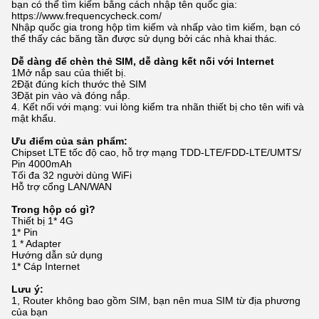
bạn có thể tìm kiếm bằng cách nhập tên quốc gia:
https://www.frequencycheck.com/
Nhập quốc gia trong hộp tìm kiếm và nhấp vào tìm kiếm, bạn có
thể thấy các băng tần được sử dụng bởi các nhà khai thác.
Dễ dàng để chèn thẻ SIM, dễ dàng kết nối với Internet
1Mở nắp sau của thiết bị.
2Đặt đúng kích thước thẻ SIM
3Đặt pin vào và đóng nắp.
4. Kết nối với mạng: vui lòng kiểm tra nhãn thiết bị cho tên wifi và
mật khẩu.
Ưu điểm của sản phẩm:
Chipset LTE tốc độ cao, hỗ trợ mạng TDD-LTE/FDD-LTE/UMTS/
Pin 4000mAh
Tối đa 32 người dùng WiFi
Hỗ trợ cổng LAN/WAN
Trong hộp có gì?
Thiết bị 1* 4G
1* Pin
1 * Adapter
Hướng dẫn sử dụng
1* Cáp Internet
Lưu ý:
1, Router không bao gồm SIM, bạn nên mua SIM từ địa phương
của bạn