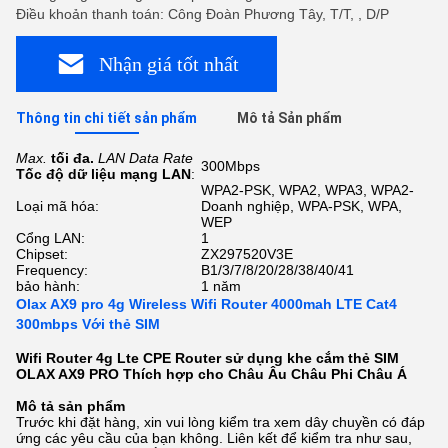
Điều khoản thanh toán: Công Đoàn Phương Tây, T/T, , D/P
Nhận giá tốt nhất
Thông tin chi tiết sản phẩm
Mô tả Sản phẩm
Max.
tối đa.
LAN Data Rate
300Mbps
Tốc độ dữ liệu mạng LAN
:
WPA2-PSK, WPA2, WPA3, WPA2-
Loại mã hóa:
Doanh nghiệp, WPA-PSK, WPA,
WEP
Cổng LAN:
1
Chipset:
ZX297520V3E
Frequency:
B1/3/7/8/20/28/38/40/41
bảo hành:
1 năm
Olax AX9 pro 4g Wireless Wifi Router 4000mah LTE Cat4
300mbps Với thẻ SIM
Wifi Router 4g Lte CPE Router sử dụng khe cắm thẻ SIM
OLAX AX9 PRO Thích hợp cho Châu Âu Châu Phi Châu Á
Mô tả sản phẩm
Trước khi đặt hàng, xin vui lòng kiểm tra xem dây chuyền có đáp
ứng các yêu cầu của bạn không. Liên kết để kiểm tra như sau,