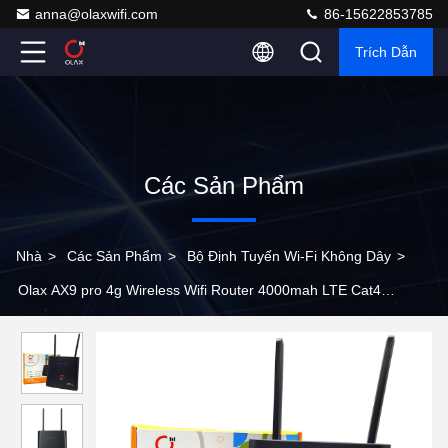
anna@olaxwifi.com
86-15622853785
Trích Dẫn
Các Sản Phẩm
Nhà
>
Các Sản Phẩm
>
Bộ Định Tuyến Wi-Fi Không Dây
>
Olax AX9 pro 4g Wireless Wifi Router 4000mah LTE Cat4
300mbps Với thẻ SIM