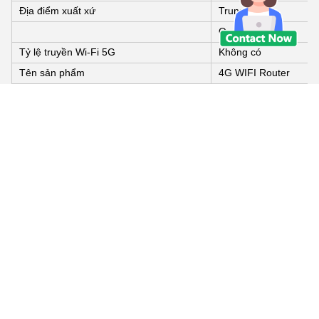
Địa điểm xuất xứ
Trung Quốc
Quảng Đông
Tỷ lệ truyền Wi-Fi 5G
Không có
Tên sản phẩm
4G WIFI Router
Mạng lưới
B1/3/7/8/20/28/38/40/
Người dùng
32Người dùng
Tốc độ
300Mbps
Chipset
ZTE ZX297520V3
Ống ức
2*3 DBi ăng-ten bên n
khe cắm thẻ SIM
Hỗ trợ 1 thẻ SIM
Cảng Lan
2
Cảng Wan
1
Chứng nhận
FCC
Bao bì và giao hàng