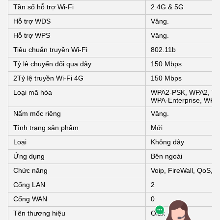
Tần số hỗ trợ Wi-Fi
2.4G & 5G
Hỗ trợ WDS
Vâng.
Hỗ trợ WPS
Vâng.
Tiêu chuẩn truyền Wi-Fi
802.11b
Tỷ lệ chuyển đổi qua dây
150 Mbps
2Tỷ lệ truyền Wi-Fi 4G
150 Mbps
Loại mã hóa
WPA2-PSK, WPA2, WP
WPA-Enterprise, WPA
Nấm mốc riêng
Vâng.
Tình trạng sản phẩm
Mới
Loại
Không dây
Ứng dụng
Bên ngoài
Chức năng
Voip, FireWall, QoS, 
Cổng LAN
2
Cổng WAN
0
Tên thương hiệu
Olax