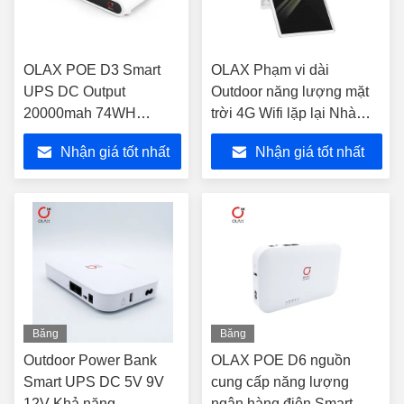
OLAX POE D3 Smart
OLAX Phạm vi dài
UPS DC Output
Outdoor năng lượng mặt
20000mah 74WH
trời 4G Wifi lặp lại Nhà
Capacity pin mini UPS
không dây WIFI tăng
Nhận giá tốt nhất
Nhận giá tốt nhất
Backup cho router wifi
cường tín hiệu tăng
cường tín hiệu Wifi lặp lại
Băng
Băng
hình
hình
Outdoor Power Bank
OLAX POE D6 nguồn
Smart UPS DC 5V 9V
cung cấp năng lượng
12V Khả năng
ngân hàng điện Smart