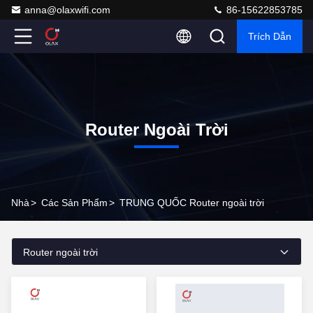
anna@olaxwifi.com
86-15622853785
Trích Dẫn
Router Ngoài Trời
Nhà
>
Các Sản Phẩm
>
TRUNG QUỐC Router ngoài trời
Router ngoài trời