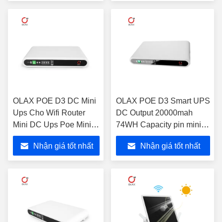
74WH Pin UPS Backup
Sẵn sàng sử dụng
OLAX POE D3 DC Mini
OLAX POE D3 Smart UPS
Ups Cho Wifi Router
DC Output 20000mah
Mini DC Ups Poe Mini
74WH Capacity pin mini
Ups đầu ra 9v 12v 15v
UPS Power Supply
Nhận giá tốt nhất
Nhận giá tốt nhất
nguồn điện
Backup cho bộ định tuyến
wifi