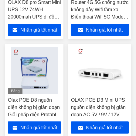
OLAX D8 pro Smart MIni
Router 4G 5G chống nước
UPS 12V 74WH
không dây Wifi tầm xa
20000mah UPS di động
Điện thoại Wifi 5G Modem
Sao lưu cho bộ định
Slim Outdoor CPE Router
Nhận giá tốt nhất
Nhận giá tốt nhất
tuyến wifi
Băng
hình
Olax POE D8 nguồn
OLAX POE D3 Mini UPS
điện không bị gián đoạn
nguồn điện không bị gián
Giải pháp điện Protable
đoạn AC 5V / 9V / 12V
Smart UPS DC 12V Max
UPS Power Bank Cho Wifi
Nhận giá tốt nhất
Nhận giá tốt nhất
Output 20000mah
Router