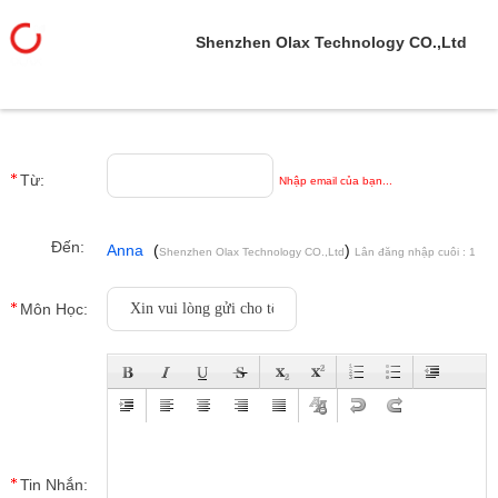
Shenzhen Olax Technology CO.,Ltd
Từ:
Nhập email của bạn...
Đến:
Anna
(
)
Shenzhen Olax Technology CO.,Ltd
Lân đăng nhập cuôi : 1
giờ 17 từ phút cách đây
Môn Học:
Tin Nhắn: