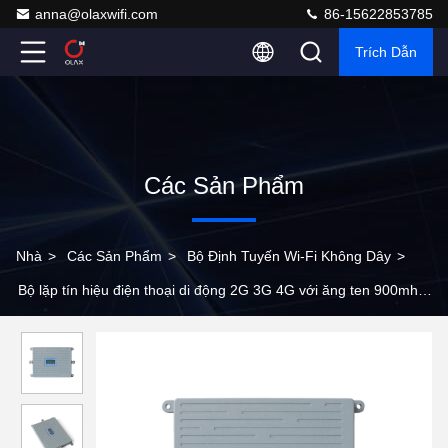
anna@olaxwifi.com
86-15622853785
Trích Dẫn
Các Sản Phẩm
Nhà
>
Các Sản Phẩm
>
Bộ Định Tuyến Wi-Fi Không Dây
>
Bộ lặp tín hiệu điện thoại di động 2G 3G 4G với ăng ten 900mhz
1800mhz 2100mhz