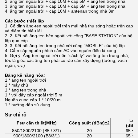
2. ăng ten ngoài trời + cáp 10M + cáp 5M + ăng ten trong nhà
3. ăng ten ngoài trời + cáp 10M + cáp 5M + ăng ten trong nhà
4. ăng ten ngoài trời + cáp 10M + antenan trong nhà 3m
Các bước thiết lập
1. Cố định ăng-ten ngoài trời trên mái nhà thu sóng hoặc trên cao
và điểm tín hiệu lái.
2. 2. Kết nối ăng-ten bên ngoài với cổng "BASE STATION" của bộ
lặp qua cáp.
3. 3. Kết nối ăng-ten trong nhà với cổng "MOBILE" của bộ lặp.
4. Cắm cáp nguồn phích cắm AC vào nguồn điện là xong.
5. Gợi ý: Ăng-ten ngoài trời nên "cách ly" với ăng-ten trong nhà,
tức là giữa các ăng-ten phải có rào cản xây dựng (tường, vách
ngăn, v.v.)
Bảng kê hàng hóa:
1 * ăng ten ngoài trời
1 * máy chủ
1 * ăng ten trong nhà
1 * với dây cáp ngoài trời 5 m
Nguồn cung cấp 1 * 10/20 m
1 * hướng dẫn sử dụng
Sự chỉ rõ
Lợi
F
sự cần thiết
(
MHz
)
Công suất (dBm)
±
2
(
dB
)
±
850/1800/2100 (B5 / 3/1)
20
65 ~ 
900/1800/2100 (B8/3/1)
20
65 ~ 