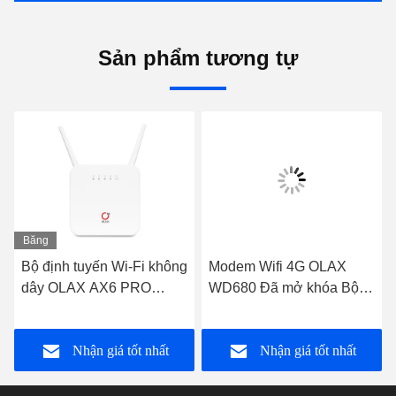
Sản phẩm tương tự
Băng
hình
Bộ định tuyến Wi-Fi không
Modem Wifi 4G OLAX
dây OLAX AX6 PRO
WD680 Đã mở khóa Bộ
4000mah Hỗ trợ VPN 4G
định tuyến di động Mini 4g
Bộ định tuyến Wi-Fi B2 /
Lte Cat4 150m
Nhận giá tốt nhất
Nhận giá tốt nhất
3/4/5/7/8/13 / 28ab