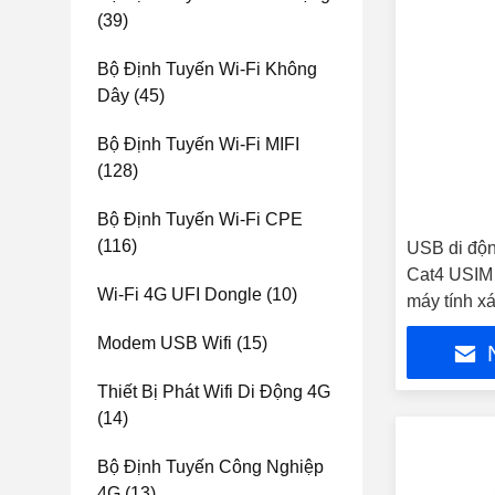
(39)
Bộ Định Tuyến Wi-Fi Không
Dây
(45)
Bộ Định Tuyến Wi-Fi MIFI
(128)
Bộ Định Tuyến Wi-Fi CPE
(116)
USB di độ
Cat4 USIM 
Wi-Fi 4G UFI Dongle
(10)
máy tính xá
Modem USB Wifi
(15)
Thiết Bị Phát Wifi Di Động 4G
(14)
Bộ Định Tuyến Công Nghiệp
4G
(13)