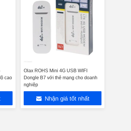
G
Olax ROHS Mini 4G USB WIFI
độ cao
Dongle B7 với thẻ mạng cho doanh
nghiệp
t
Nhận giá tốt nhất