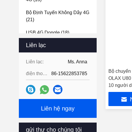
Bộ Định Tuyến Không Dây 4G
(21)
USB 4G Dongle
(18)
Liên lạc
Bộ Định Tuyến Wi-Fi 5G
(40)
5G Wi-Fi Dongle
(1)
Liên lạc:
Ms. Anna
Bộ chuyển 
Router Ngoài Trời
(23)
điện thoại:
86-15622853785
OLAX U80 
10 người 
Liên hệ ngay
gửi thư cho chúng tôi