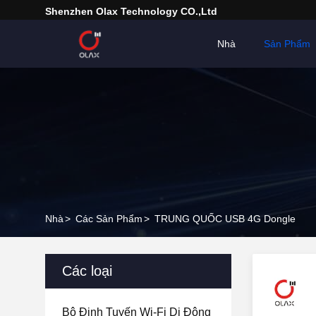
Shenzhen Olax Technology CO.,Ltd
Nhà
Sản Phẩm
Nhà
>
Các Sản Phẩm
>
TRUNG QUỐC USB 4G Dongle
Các loại
Bộ Định Tuyến Wi-Fi Di Động