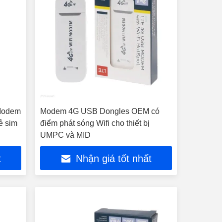
Modem
Modem 4G USB Dongles OEM có
ẻ sim
điểm phát sóng Wifi cho thiết bị
UMPC và MID
t
Nhận giá tốt nhất