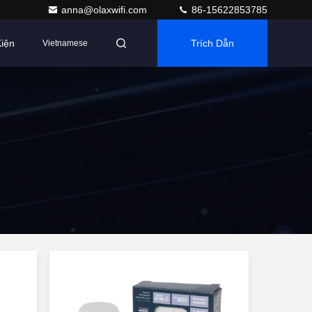
anna@olaxwifi.com
86-15622853785
iện
Trích Dẫn
Vietnamese