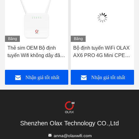
Băng
Băng
hình
hình
Thẻ sim OEM Bộ định
Bộ định tuyến WiFi OLAX
tuyến Wifi không dây đã
AX6 PRO 4G Mini CPE
mở khóa Bộ định tuyến
Modem nguồn pin
4G RJ45 PORT OLAX
4000mah TTL / IMEI
Nhận giá tốt nhất
Nhận giá tốt nhất
AX6 PRO
Shenzhen Olax Technology CO.,Ltd
anna@olaxwifi.com