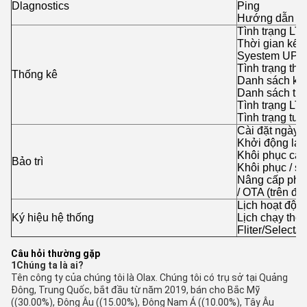
Dlagnostics
Ping
Hướng dẫn th
Tình trạng LT
Thời gian kết 
Syestem UP Ti
Tình trạng thiế
Thống kê
Danh sách k
Danh sách trạ
Tình trạng LT
Tình trạng tư
Cài đặt ngày 
Khởi động lại
Khôi phục cài
Bảo trì
Khôi phục / sa
Nâng cấp phần
/ OTA (trên đ
Lịch hoạt độn
Ký hiệu hệ thống
Lịch chạy thời
Fliter/Select/
Câu hỏi thường gặp
1Chúng ta là ai?
Tên công ty của chúng tôi là Olax. Chúng tôi có trụ sở tại Quảng
Đông, Trung Quốc, bắt đầu từ năm 2019, bán cho Bắc Mỹ
((30.00%), Đông Âu ((15.00%), Đông Nam Á ((10.00%), Tây Âu