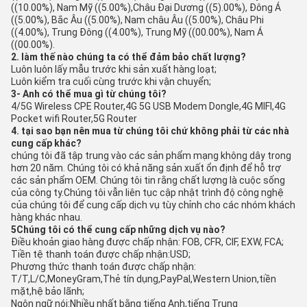
((10.00%), Nam Mỹ ((5.00%),Châu Đại Dương ((5).00%), Đông Á
((5.00%), Bắc Âu ((5.00%), Nam châu Âu ((5.00%), Châu Phi
((4.00%), Trung Đông ((4.00%), Trung Mỹ ((00.00%), Nam Á
((00.00%).
2. làm thế nào chúng ta có thể đảm bảo chất lượng?
Luôn luôn lấy mẫu trước khi sản xuất hàng loạt;
Luôn kiểm tra cuối cùng trước khi vận chuyển;
3- Anh có thể mua gì từ chúng tôi?
4/5G Wireless CPE Router,4G 5G USB Modem Dongle,4G MIFI,4G
Pocket wifi Router,5G Router
4. tại sao bạn nên mua từ chúng tôi chứ không phải từ các nhà
cung cấp khác?
chúng tôi đã tập trung vào các sản phẩm mạng không dây trong
hơn 20 năm. Chúng tôi có khả năng sản xuất ổn định để hỗ trợ
các sản phẩm OEM. Chúng tôi tin rằng chất lượng là cuộc sống
của công ty.Chúng tôi vẫn liên tục cập nhật trình độ công nghệ
của chúng tôi để cung cấp dịch vụ tùy chỉnh cho các nhóm khách
hàng khác nhau.
5Chúng tôi có thể cung cấp những dịch vụ nào?
Điều khoản giao hàng được chấp nhận: FOB, CFR, CIF, EXW, FCA;
Tiền tệ thanh toán được chấp nhận:USD;
Phương thức thanh toán được chấp nhận:
T/T,L/C,MoneyGram,Thẻ tín dụng,PayPal,Western Union,tiền
mặt,hệ bảo lãnh;
Ngôn ngữ nói:Nhiều nhất bằng tiếng Anh,tiếng Trung