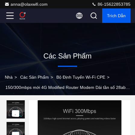
anna@olaxwifi.com
86-15622853785
Trích Dẫn
Các Sản Phẩm
Nhà
>
Các Sản Phẩm
>
Bộ Định Tuyến Wi-Fi CPE
>
150/300mbps mới 4G Modified Router Modem Dải tần số 28ab
4G LTE Wifi Router