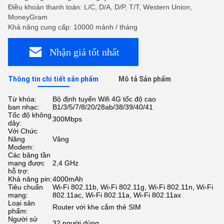
Điều khoản thanh toán: L/C, D/A, D/P, T/T, Western Union,
MoneyGram
Khả năng cung cấp: 10000 mảnh / tháng
Nhận giá tốt nhất
Thông tin chi tiết sản phẩm
Mô tả Sản phẩm
Từ khóa:
Bộ định tuyến Wifi 4G tốc độ cao
ban nhạc:
B1/3/5/7/8/20/28ab/38/39/40/41
Tốc độ không
300Mbps
dây:
Với Chức
Năng
Vâng
Modem:
Các băng tần
mạng được
2,4 GHz
hỗ trợ:
Khả năng pin:
4000mAh
Tiêu chuẩn
Wi-Fi 802.11b, Wi-Fi 802.11g, Wi-Fi 802.11n, Wi-Fi
mạng:
802.11ac, Wi-Fi 802.11a, Wi-Fi 802.11ax
Loại sản
Router với khe cắm thẻ SIM
phẩm:
Người sử
32 người dùng