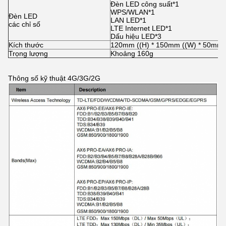
Đèn LED công suất*1
WPS/WLAN*1
Đèn LED
LAN LED*1
các chỉ số
LTE Internet LED*1
Dấu hiệu LED*3
Kích thước
120mm ((H) * 150mm ((W) * 50mm 
Trọng lượng
Khoảng 160g
Thông số kỹ thuật 4G/3G/2G