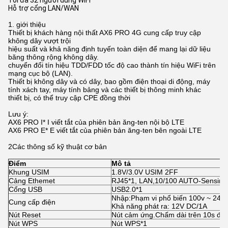
Tối đa 32 người dùng WiFi
Hỗ trợ cổng LAN/WAN
1. giới thiệu
Thiết bị khách hàng nội thất AX6 PRO 4G cung cấp truy cập
không dây vượt trội
hiệu suất và khả năng định tuyến toàn diện để mang lại dữ liệu
băng thông rộng không dây.
chuyển đổi tín hiệu TDD/FDD tốc độ cao thành tín hiệu WiFi trên
mạng cục bộ (LAN).
Thiết bị không dây và có dây, bao gồm điện thoại di động, máy
tính xách tay, máy tính bảng và các thiết bị thông minh khác
thiết bị, có thể truy cập CPE đồng thời
Lưu ý:
AX6 PRO I* I viết tắt của phiên bản ăng-ten nội bộ LTE
AX6 PRO E* E viết tắt của phiên bản ăng-ten bên ngoài LTE
2Các thông số kỹ thuật cơ bản
Điểm
Mô tả
Khung USIM
1.8V/3.0V USIM 2FF
Cảng Ethemet
RJ45*1, LAN,10/100 AUTO-Sensin
Cổng USB
USB2.0*1
Nhập:Phạm vi phổ biến 100v ~ 240
Cung cấp điện
Khả năng phát ra: 12V DC/1A
Nút Reset
Nút cảm ứng.Chấm dài trên 10s để 
Nút WPS
Nút WPS*1