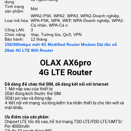
dụng:
Tình trạng
Mới
sản phẩm:
WPA2-PSK, WPA2, WPA3, WPA2-Doanh nghiệp,
Loại mã hóa:
WPA-PSK, WPA, WEP, WPA-Doanh nghiệp, WPA2-
Cá nhân, WPA-Cá n
Cổng LAN:
3
Chức năng:
Voip, Tường lửa, QoS, VPN
Bảo hành:
12 tháng
150/300mbps mới 4G Modified Router Modem Dải tần số
28ab 4G LTE Wifi Router
OLAX AX6pro
4G LTE Router
Dễ dàng để chèn thẻ SIM, dễ dàng kết nối với Internet
1. Mở nắp sau của thiết bị
2Đặt đúng kích thước thẻ SIM
3Đặt pin vào và đóng nắp.
4. Kết nối với mạng: vui lòng kiểm tra nhãn thiết bị cho tên wifi và
mật khẩu.
Ưu điểm của sản phẩm:
Chipset LTE tốc độ cao, hỗ trợ mạng TDD-LTE/FDD-LTE/UMTS/
Pin 4000mAh