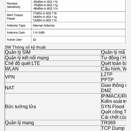
SW Thông số kỹ thuật
Quản lý SIM
Quản lý mã PI
Quản lý kết nối mạng
Tự động / Hư
Chế độ quét LTE
Quét toàn băn
WLAN
Cấu hình, WP
L2TP
VPN
PPTP
Giao thông cả
NAT
DMZ
IP/MAC/URL Fl
Kiểm soát truy
Bức tường lửa
SYN Flood
Quét cổng TC
Cái chết của 
Quản lý mạng
TR069
TCP Dump