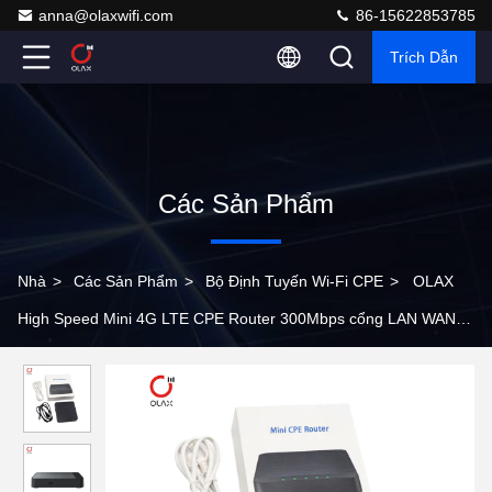
anna@olaxwifi.com
86-15622853785
Trích Dẫn
Các Sản Phẩm
Nhà
>
Các Sản Phẩm
>
Bộ Định Tuyến Wi-Fi CPE
>
OLAX
High Speed Mini 4G LTE CPE Router 300Mbps cổng LAN WAN
VPN tường lửa QoS WPA2 mã hóa 2.4G Wi-Fi router không dây