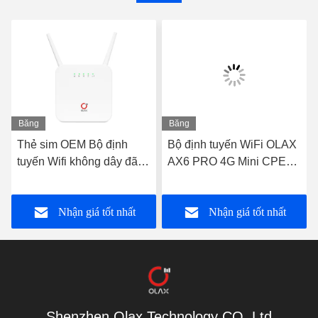
Băng
Băng
hình
hình
Thẻ sim OEM Bộ định
Bộ định tuyến WiFi OLAX
tuyến Wifi không dây đã
AX6 PRO 4G Mini CPE
mở khóa Bộ định tuyến
Modem nguồn pin
4G RJ45 PORT OLAX
4000mah TTL / IMEI
Nhận giá tốt nhất
Nhận giá tốt nhất
AX6 PRO
Shenzhen Olax Technology CO.,Ltd