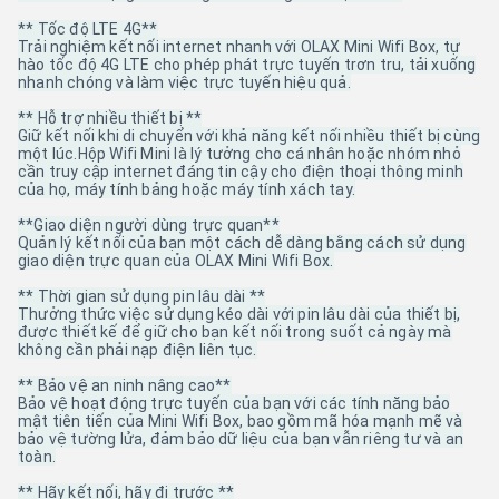
** Tốc độ LTE 4G**
Trải nghiệm kết nối internet nhanh với OLAX Mini Wifi Box, tự
hào tốc độ 4G LTE cho phép phát trực tuyến trơn tru, tải xuống
nhanh chóng và làm việc trực tuyến hiệu quả.
** Hỗ trợ nhiều thiết bị **
Giữ kết nối khi di chuyển với khả năng kết nối nhiều thiết bị cùng
một lúc.Hộp Wifi Mini là lý tưởng cho cá nhân hoặc nhóm nhỏ
cần truy cập internet đáng tin cậy cho điện thoại thông minh
của họ, máy tính bảng hoặc máy tính xách tay.
**Giao diện người dùng trực quan**
Quản lý kết nối của bạn một cách dễ dàng bằng cách sử dụng
giao diện trực quan của OLAX Mini Wifi Box.
** Thời gian sử dụng pin lâu dài **
Thưởng thức việc sử dụng kéo dài với pin lâu dài của thiết bị,
được thiết kế để giữ cho bạn kết nối trong suốt cả ngày mà
không cần phải nạp điện liên tục.
** Bảo vệ an ninh nâng cao**
Bảo vệ hoạt động trực tuyến của bạn với các tính năng bảo
mật tiên tiến của Mini Wifi Box, bao gồm mã hóa mạnh mẽ và
bảo vệ tường lửa, đảm bảo dữ liệu của bạn vẫn riêng tư và an
toàn.
** Hãy kết nối, hãy đi trước **