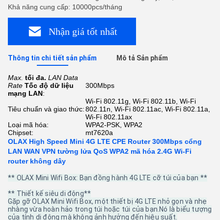
Khả năng cung cấp: 10000pcs/tháng
Nhận giá tốt nhất
Thông tin chi tiết sản phẩm
Mô tả Sản phẩm
Max.
tối đa.
LAN Data
Rate
Tốc độ dữ liệu
300Mbps
mạng LAN
:
Wi-Fi 802.11g, Wi-Fi 802.11b, Wi-Fi
Tiêu chuẩn và giao thức:
802.11n, Wi-Fi 802.11ac, Wi-Fi 802.11a,
Wi-Fi 802.11ax
Loại mã hóa:
WPA2-PSK, WPA2
Chipset:
mt7620a
OLAX High Speed Mini 4G LTE CPE Router 300Mbps cổng
LAN WAN VPN tường lửa QoS WPA2 mã hóa 2.4G Wi-Fi
router không dây
** OLAX Mini Wifi Box: Bạn đồng hành 4G LTE cỡ túi của bạn **
** Thiết kế siêu di động**
Gặp gỡ OLAX Mini Wifi Box, một thiết bị 4G LTE nhỏ gọn và nhẹ
nhàng vừa hoàn hảo trong túi hoặc túi của bạn.Nó là biểu tượng
của tính di động mà không ảnh hưởng đến hiệu suất.