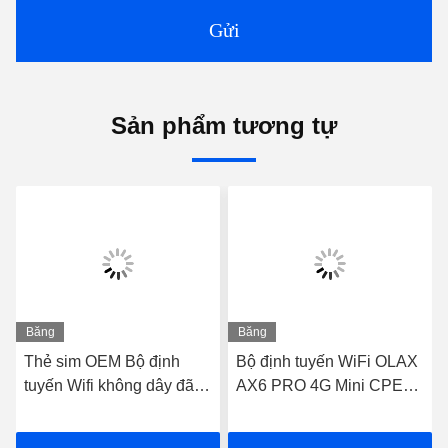
Gửi
Sản phẩm tương tự
Băng
Băng
hình
hình
Thẻ sim OEM Bộ định
Bộ định tuyến WiFi OLAX
tuyến Wifi không dây đã
AX6 PRO 4G Mini CPE
mở khóa Bộ định tuyến
Modem nguồn pin
4G RJ45 PORT OLAX
4000mah TTL / IMEI