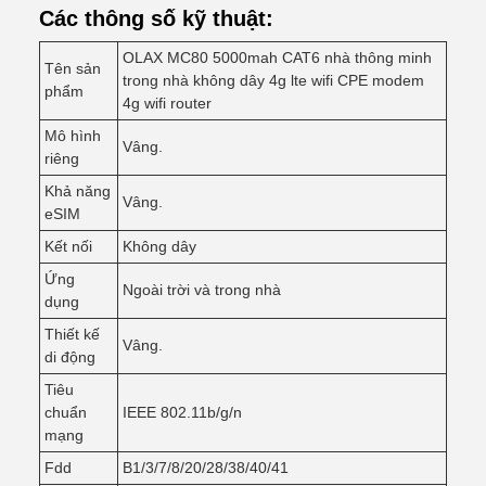
Các thông số kỹ thuật:
OLAX MC80 5000mah CAT6 nhà thông minh
Tên sản
trong nhà không dây 4g lte wifi CPE modem
phẩm
4g wifi router
Mô hình
Vâng.
riêng
Khả năng
Vâng.
eSIM
Kết nối
Không dây
Ứng
Ngoài trời và trong nhà
dụng
Thiết kế
Vâng.
di động
Tiêu
chuẩn
IEEE 802.11b/g/n
mạng
Fdd
B1/3/7/8/20/28/38/40/41