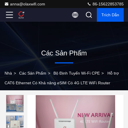
anna@olaxwifi.com
86-15622853785
Trích Dẫn
Các Sản Phẩm
Nhà
>
Các Sản Phẩm
>
Bộ Định Tuyến Wi-Fi CPE
>
Hỗ trợ
CAT6 Ethernet Có Khả năng eSIM Có 4G LTE WiFi Router