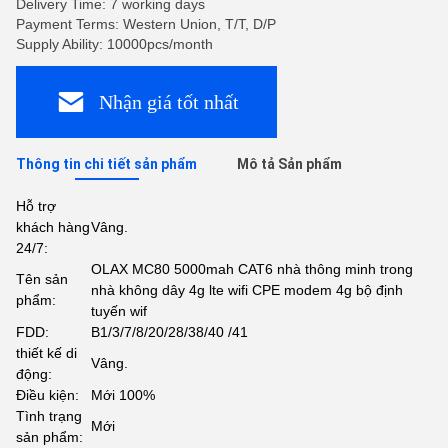
Delivery Time: 7 working days
Payment Terms: Western Union, T/T, D/P
Supply Ability: 10000pcs/month
Nhận giá tốt nhất
Thông tin chi tiết sản phẩm
Mô tả Sản phẩm
Hỗ trợ
khách hàng
Vâng.
24/7:
OLAX MC80 5000mah CAT6 nhà thông minh trong
Tên sản
nhà không dây 4g lte wifi CPE modem 4g bộ định
phẩm:
tuyến wif
FDD:
B1/3/7/8/20/28/38/40 /41
thiết kế di
Vâng.
động:
Điều kiện:
Mới 100%
Tình trạng
Mới
sản phẩm: