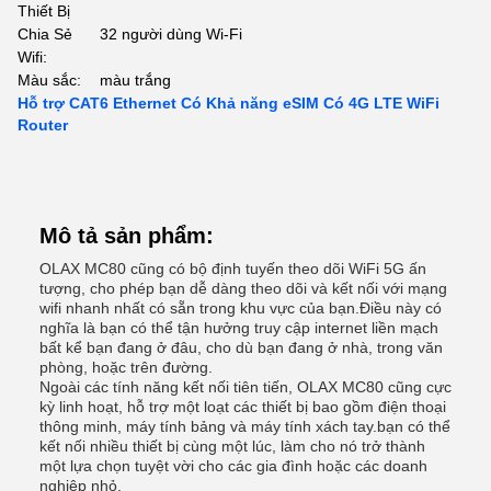
Thiết Bị
Chia Sẻ
32 người dùng Wi-Fi
Wifi:
Màu sắc:
màu trắng
Hỗ trợ CAT6 Ethernet Có Khả năng eSIM Có 4G LTE WiFi
Router
Mô tả sản phẩm:
OLAX MC80 cũng có bộ định tuyến theo dõi WiFi 5G ấn
tượng, cho phép bạn dễ dàng theo dõi và kết nối với mạng
wifi nhanh nhất có sẵn trong khu vực của bạn.Điều này có
nghĩa là bạn có thể tận hưởng truy cập internet liền mạch
bất kể bạn đang ở đâu, cho dù bạn đang ở nhà, trong văn
phòng, hoặc trên đường.
Ngoài các tính năng kết nối tiên tiến, OLAX MC80 cũng cực
kỳ linh hoạt, hỗ trợ một loạt các thiết bị bao gồm điện thoại
thông minh, máy tính bảng và máy tính xách tay.bạn có thể
kết nối nhiều thiết bị cùng một lúc, làm cho nó trở thành
một lựa chọn tuyệt vời cho các gia đình hoặc các doanh
nghiệp nhỏ.