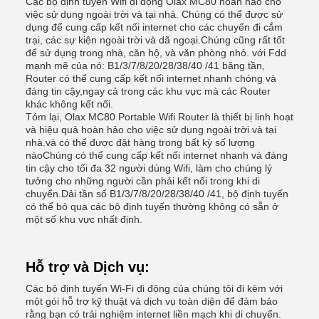
Các bộ định tuyến Wifi di động Olax MC80 hoàn hảo cho
việc sử dụng ngoài trời và tại nhà. Chúng có thể được sử
dụng để cung cấp kết nối internet cho các chuyến đi cắm
trại, các sự kiện ngoài trời và dã ngoại.Chúng cũng rất tốt
để sử dụng trong nhà, căn hộ, và văn phòng nhỏ. với Fdd
mạnh mẽ của nó: B1/3/7/8/20/28/38/40 /41 băng tần,
Router có thể cung cấp kết nối internet nhanh chóng và
đáng tin cậy,ngay cả trong các khu vực mà các Router
khác không kết nối.
Tóm lại, Olax MC80 Portable Wifi Router là thiết bị linh hoạt
và hiệu quả hoàn hảo cho việc sử dụng ngoài trời và tại
nhà.và có thể được đặt hàng trong bất kỳ số lượng
nàoChúng có thể cung cấp kết nối internet nhanh và đáng
tin cậy cho tối đa 32 người dùng Wifi, làm cho chúng lý
tưởng cho những người cần phải kết nối trong khi di
chuyển.Dải tần số B1/3/7/8/20/28/38/40 /41, bộ định tuyến
có thể bỏ qua các bộ định tuyến thường không có sẵn ở
một số khu vực nhất định.
Hỗ trợ và Dịch vụ:
Các bộ định tuyến Wi-Fi di động của chúng tôi đi kèm với
một gói hỗ trợ kỹ thuật và dịch vụ toàn diện để đảm bảo
rằng bạn có trải nghiệm internet liền mạch khi di chuyển.