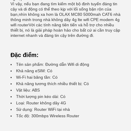
Vì vậy, nếu bạn đang tìm kiếm một bộ định tuyến đáng tin
cậy và di động có thể theo kịp với lối sống bận rộn của
bạn,nhìn không xa hơn là OLAX MC80 5000mah CAT6 nhà
thông minh trong nhà không dây 4g lte wifi CPE modem 4g
wifi routerVới các tính năng tiên tiến và hỗ trợ cho nhiều
thiết bị, nó là giải pháp hoàn hảo cho bất cứ ai cần truy cập
internet nhanh và đáng tin cậy trên đường đi.
Đặc điểm:
Tên sản phẩm: Đường dẫn Wifi di động
Khả năng eSIM: Có
Wi-Fi hai băng tần: Có
Khả năng tương thích nhiều thiết bị: Có
Vật liệu: ABS
Thời lượng pin kéo dài: Có
Loại: Router không dây 4G
Sử dụng: Router WiFi tại nhà
Tốc độ: 300mbps Wireless Router