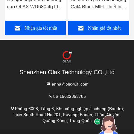
cao OLAX WD680 4g Lte
Cat4 Black MIFI Thiết bị
Modem Wifi di động di
Mifi di động OLAX MF982
động OEM
Nhận giá tốt nhất
Nhận giá tốt nhất
Shenzhen Olax Technology CO.,Ltd
anna@olaxwifi.com
86-15622853785
Phòng 6008, Tầng 6, Khu công nghiệp Jincheng (Baode),
Lixin South Road No.201, Fuyong, Baoan, Thâm Quyến.
Quảng Đông, Trung Quốc