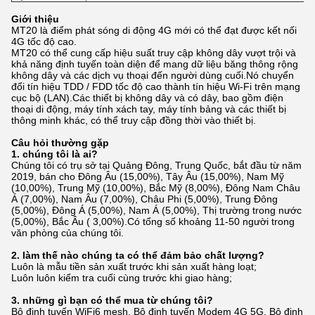
Giới thiệu
MT20 là điểm phát sóng di động 4G mới có thể đạt được kết nối
4G tốc độ cao.
MT20 có thể cung cấp hiệu suất truy cập không dây vượt trội và
khả năng định tuyến toàn diện để mang dữ liệu băng thông rộng
không dây và các dịch vụ thoại đến người dùng cuối.Nó chuyển
đổi tín hiệu TDD / FDD tốc độ cao thành tín hiệu Wi-Fi trên mạng
cục bộ (LAN).Các thiết bị không dây và có dây, bao gồm điện
thoại di động, máy tính xách tay, máy tính bảng và các thiết bị
thông minh khác, có thể truy cập đồng thời vào thiết bị.
Câu hỏi thường gặp
1. chúng tôi là ai?
Chúng tôi có trụ sở tại Quảng Đông, Trung Quốc, bắt đầu từ năm
2019, bán cho Đông Âu (15,00%), Tây Âu (15,00%), Nam Mỹ
(10,00%), Trung Mỹ (10,00%), Bắc Mỹ (8,00%), Đông Nam Châu
Á (7,00%), Nam Âu (7,00%), Châu Phi (5,00%), Trung Đông
(5,00%), Đông Á (5,00%), Nam Á (5,00%), Thị trường trong nước
(5,00%), Bắc Âu ( 3,00%).Có tổng số khoảng 11-50 người trong
văn phòng của chúng tôi.
2. làm thế nào chúng ta có thể đảm bảo chất lượng?
Luôn là mẫu tiền sản xuất trước khi sản xuất hàng loạt;
Luôn luôn kiểm tra cuối cùng trước khi giao hàng;
3. những gì bạn có thể mua từ chúng tôi?
Bộ định tuyến WiFi6 mesh, Bộ định tuyến Modem 4G 5G, Bộ định