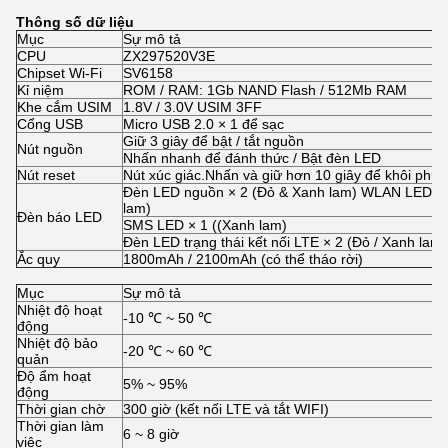
Thông số dữ liệu
Mục
Sự mô tả
CPU
ZX297520V3E
Chipset Wi-Fi
SV6158
Kỉ niệm
ROM / RAM: 1Gb NAND Flash / 512Mb RAM
Khe cắm USIM
1.8V / 3.0V USIM 3FF
Cổng USB
Micro USB 2.0 × 1 để sạc
Giữ 3 giây để bật / tắt nguồn
Nút nguồn
Nhấn nhanh để đánh thức / Bật đèn LED
Nút reset
Nút xúc giác.Nhấn và giữ hơn 10 giây để khôi phục 
Đèn LED nguồn × 2 (Đỏ & Xanh lam) WLAN LED × 
lam)
Đèn báo LED
SMS LED × 1 ((Xanh lam)
Đèn LED trạng thái kết nối LTE × 2 (Đỏ / Xanh lam)
Ắc quy
1800mAh / 2100mAh (có thể tháo rời)
Mục
Sự mô tả
Nhiệt độ hoạt
-10 ℃ ~ 50 ℃
động
Nhiệt độ bảo
-20 ℃ ~ 60 ℃
quản
Độ ẩm hoạt
5% ~ 95%
động
Thời gian chờ
300 giờ (kết nối LTE và tắt WIFI)
Thời gian làm
6 ~ 8 giờ
việc