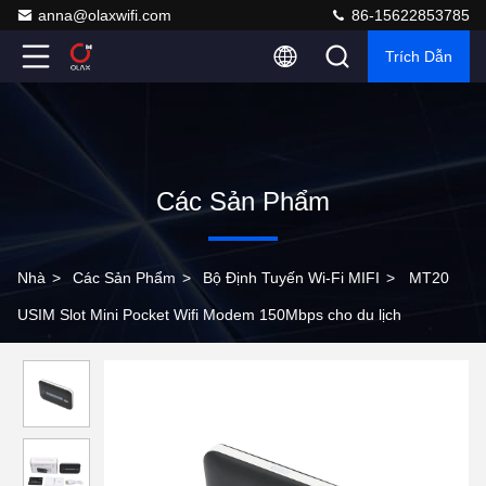
anna@olaxwifi.com
86-15622853785
Trích Dẫn
Các Sản Phẩm
Nhà
>
Các Sản Phẩm
>
Bộ Định Tuyến Wi-Fi MIFI
>
MT20
USIM Slot Mini Pocket Wifi Modem 150Mbps cho du lịch