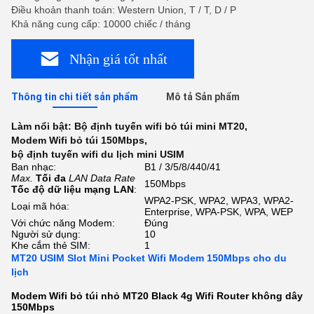
Điều khoản thanh toán: Western Union, T / T, D / P
Khả năng cung cấp: 10000 chiếc / tháng
Nhận giá tốt nhất
Thông tin chi tiết sản phẩm
Mô tả Sản phẩm
Làm nổi bật:
Bộ định tuyến wifi bỏ túi mini MT20
,
Modem Wifi bỏ túi 150Mbps
,
bộ định tuyến wifi du lịch mini USIM
Ban nhạc:
B1 / 3/5/8/440/41
Max.
Tối đa
LAN Data Rate
150Mbps
Tốc độ dữ liệu mạng LAN
:
WPA2-PSK, WPA2, WPA3, WPA2-
Loại mã hóa:
Enterprise, WPA-PSK, WPA, WEP
Với chức năng Modem:
Đúng
Người sử dụng:
10
Khe cắm thẻ SIM:
1
MT20 USIM Slot Mini Pocket Wifi Modem 150Mbps cho du
lịch
Modem Wifi bỏ túi nhỏ MT20 Black 4g Wifi Router không dây
150Mbps