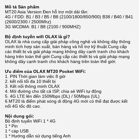
Mô tả Sản phẩm
MT20 Asia Version Đen hỗ trợ một dải tần:
4G / FDD: B1 / B3 / B5 / B8 (2100/1800/850/900) B38 / B40 / B41
(2600/2300 / 2500Mhz)
3G WCDMA: B1 / B8 (2100 / 900MHZ)
Bộ định tuyến wifi OLAX là gì?
OLAX là nhà cung cấp giải pháp công nghệ và không dây thông
minh tích hợp sản xuất, bán hàng và hỗ trợ kỹ thuật.Cung cấp
các thiết bị và giải pháp mạng không dây cạnh tranh cho khách
hàng trên toàn thế giới Cung cấp các thiết bị và giải pháp mạng
không dây cạnh tranh cho khách hàng trên toàn thế giới.
Ưu điểm của OLAX MT20 Pocket WiFi:
1. PIN Thời gian làm việc 8 giờ
2. kết nối tối đa 10 thiết bị
3. Kết nối thông minh OLAX
4. Mở đường cho tất cả ISP, chia sẻ WiFi tự động
5. 4G LTE lên đến 150Mbps (DL) / 50Mbps (UL)
6.MT20 là điểm phát sóng di động 4G mới có thể đạt được kết
nối 4G tốc độ cao.
Nội dung gói:
Bộ định tuyến WiFi 1 * 4G
1 * Pin
1 * cáp USB
1 * Hướng dẫn sử dụng tiếng Anh