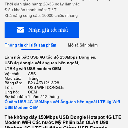
Thời gian giao hàng: 28-35 ngày làm việc
Điều khoản thanh toán: T / T
Khả năng cung cấp: 10000 chiếc / tháng
Nhận giá tốt nhất
Thông tin chi tiết sản phẩm
Mô tả Sản phẩm
Làm nổi bật:
USB 4G tốc độ 150Mbps Dongles
,
USB 4g dongle với ăng ten bên ngoài
,
LTE 4g wifi USB modem OEM
Vật chất:
ABS
Màu sắc:
Trắng
Băng tần:
B2 / 4/7/12/13/28
Tên:
USB WIFI DONGLE
Ủng hộ:
OEM
Sự bảo đảm:
1 năm / 12 tháng
Ổ cắm USB 4G 150Mbps với Ăng-ten bên ngoài LTE 4g Wifi
USB Modem OEM
Thẻ không dây 150Mbps USB Dongle Hotspot 4G LTE
Modem WiFi Các nước Mỹ Phiên bản OLAX U90