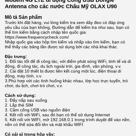
Modem 4G LTE di động Cổng USB Dongle
Antenna cho các nước Châu Mỹ OLAX U90
Mô tả Sản phẩm
Trước khi đặt hàng, vui lòng kiểm tra xem dây đeo có đáp ứng
yêu cầu của bạn không, Đường dẫn để kiểm tra như sau, bạn có
thể tìm kiếm bằng cách nhập tên quốc gia:
https://www.frequencycheck.com/
Nhập quốc gia vào hộp tìm kiếm và nhấp vào tìm kiếm, bạn có
thể thấy các băng tần được sử dụng bởi các nhà khai thác.
Đặc trưng:
1. Đối tác tốt để đi công tác, với điểm phát sóng WiFi, tinh tế và di
động, đi công tác, du lịch ngoài trời, gia đình, văn phòng, v.v.
2. Cài đặt 10 thiết bị được liên kết cùng một lúc, điện thoại di
động, máy tính, v.v.
3.Phù hợp với các tình huống khác nhau, lớp học trực tuyến, trò
chơi, du lịch, chơi trò chơi, v.v.
Cách sử dụng:
1. Đẩy nắp sau xuống.
2. Lắp thẻ SIM
3. Cắm cổng USB vào nguồn điện
4. Kết nối với WiFi, sau đó bạn có thể sử dụng Internet
5. Kết nối với WIFI, mở 192.168.0.1 trong trình duyệt để vào nền,
nền có thể sửa đổi tên và mật khẩu WIFI
Có cái gì trong hộp vậy: