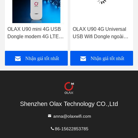
OLAX U90 mini 4G USB
OLAX U90 4G Universal
Dongle modem 4G LTE
USB Wifi Dongle ngoài
slot thẻ SIM bộ định tuyến
trời bộ định tuyến không
wifi
dây di động nhỏ
Nhận giá tốt nhất
Nhận giá tốt nhất
Shenzhen Olax Technology CO.,Ltd
anna@olaxwifi.com
86-15622853785