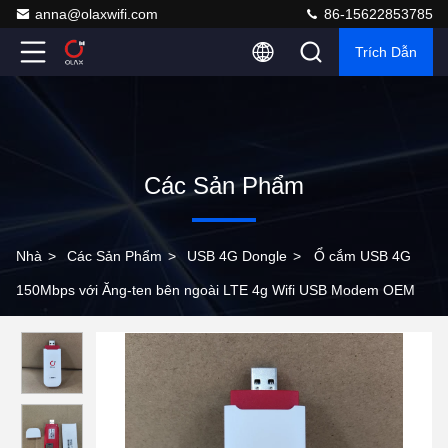
anna@olaxwifi.com
86-15622853785
Trích Dẫn
Các Sản Phẩm
Nhà
>
Các Sản Phẩm
>
USB 4G Dongle
>
Ổ cắm USB 4G
150Mbps với Ăng-ten bên ngoài LTE 4g Wifi USB Modem OEM