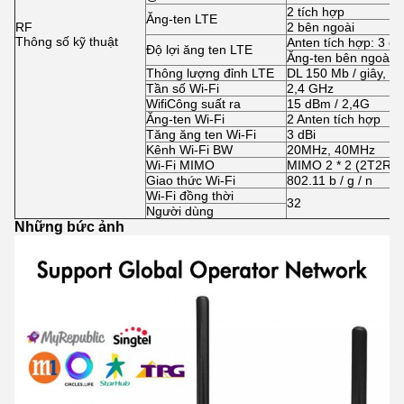
2 tích hợp
Ăng-ten LTE
RF
2 bên ngoài
Thông số kỹ thuật
Anten tích hợp: 3 dB
Độ lợi ăng ten LTE
Ăng-ten bên ngoài: 5
Thông lượng đỉnh LTE
DL 150 Mb / giây, UL
Tần số Wi-Fi
2,4 GHz
Wifi
Công suất ra
15 dBm / 2,4G
Ăng-ten Wi-Fi
2 Anten tích hợp
Tăng ăng ten Wi-Fi
3 dBi
Kênh Wi-Fi BW
20MHz, 40MHz
Wi-Fi MIMO
MIMO 2 * 2 (2T2R)
Giao thức Wi-Fi
802.11 b / g / n
Wi-Fi đồng thời
32
Người dùng
Những bức ảnh