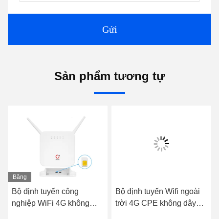
Gửi
Sản phẩm tương tự
Băng
hình
Bộ định tuyến công
Bộ định tuyến Wifi ngoài
nghiệp WiFi 4G không
trời 4G CPE không dây
dây 192.168.1.1 Band28
Bộ điều hợp POE chống