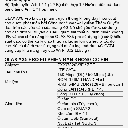
Nội dung gói:
Bộ định tuyến Wifi 1 * 4g 1 * Bộ điều hợp 1 * Hướng dẫn sử dụng
bằng tiếng Anh 1 * Hộp mạng
OLAX AX5 Pro là sản phẩm truyền thông không dây hiệu suất
cao được phát triển bởi Công nghệ wanwei yulian Thâm Quyến
dựa trên các yêu cầu của mạng 4G.Nó chủ yếu được sử dụng
cho các dịch vụ truyền dữ liệu, giám sát thiết bị, định tuyến không
dây và các chức năng khác.OLAX AX5 pro sử dụng bộ xử lý hiệu
suất cao, có thể xử lý giao thức và lượng lớn dữ liệu ở tốc độ
cao.Nó có thể được sử dụng với nhiều loại mô-đun 4G CAT4,
cung cấp khả năng truy cập Wi-Fi 802.11b / g / n.
OLAX AX5 PRO EU PHIÊN BẢN KHÔNG CÓ PIN
Chipset
ZX297520V3E / ZTE
LTE CAT4
Tiêu chuẩn LTE
150 Mbps (DL) / 50 Mbps (UL)
ROM: 128MB NAND Flash
Kỉ niệm
RAM: 64MB DDR (128MB nếu cần Tho
Cổng LAN RJ45 (FE) * 4;
Cổng RJ11 * 1 (Tùy chọn);
Ổ cắm DC;
Giao diện
Ổ cắm pin (Tùy chọn);
Giao diện SMA * 2;
Khe cắm SIM * 1;
Ổ cắm USB (Sản xuất);
Nút Bật / Tắt NGUỒN