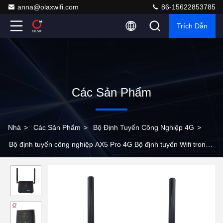
anna@olaxwifi.com
86-15622853785
Trích Dẫn
Các Sản Phẩm
Nhà
>
Các Sản Phẩm
>
Bộ Định Tuyến Công Nghiệp 4G
>
Bộ định tuyến công nghiệp AX5 Pro 4G Bộ định tuyến Wifi trong
nhà LTE CAT4 với khe cắm thẻ sim