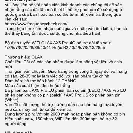
Vui lòng liên hệ với nhân viên kinh doanh của chúng tôi để xác
nhận rằng các dải tần mà thiết bị hỗ trợ phù hợp để sử dụng ở
quốc gia của bạn hoặc bạn có thể tự mình kiểm tra thông qua
liên kết sau:
https://www.frequencycheck.com/
Trong hộp tìm kiếm, nhập quốc gia và nhấp vào tìm kiếm, bạn có
thể thấy băng tần được sử dụng cho nhà điều hành
Bộ định tuyến WiFi OLAX AX5 Pro 4G hỗ trợ dải tần sau:
1/3/5/7/8/20/28/38/40/41 Hoặc B2 / 3/4/5/7/8/13/28ab
Thương hiệu: OLAX
Chất liệu: Tất cả các sản phẩm được làm bằng vật liệu và chip
mới
Thời gian vận chuyển: Giao hàng trong vòng 3 ngày đối với hàng
có sẵn, 28-35 ngày làm việc đối với sản phẩm tùy chỉnh
Đảm bảo: hỗ trợ bảo hành 12 THÁNG
Màu sắc xuất hiện: đen hoặc trắng
Ba phiên bản: AX5 Pro EU phiên bản có pin (balck) / AX5 Pro EU
phiên bản không có pin (balck) / AX5 Pro US có phiên bản pin
(White)
Vấn đề chất lượng: hỗ trợ hướng dẫn sau bán hàng trực tuyến,
nếu cần, máy tính từ xa để kiểm tra
Dung lượng pin: Với pin 2000 mah hoặc phiên bản không có pin
Hiệu suất: cat4, 150mbps, WiFi lên đến 300mbps, hỗ trợ 32
người dùng.