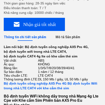
Thời gian giao hàng: 28-35 ngày làm việc
Điều khoản thanh toán: T / T
Khả năng cung cấp: 10000 chiếc / tháng
Nhận giá tốt nhất
Thông tin chi tiết sản phẩm
Mô tả Sản phẩm
Làm nổi bật:
Bộ định tuyến công nghiệp AX5 Pro 4G
,
bộ định tuyến wifi trong nhà LTE CAT4
,
bộ định tuyến CAT4 4g lte có khe cắm thẻ sim
Vật chất:
ABS
Ắc quy:
KHÔNG
Băng tần:
1/3/5/7/8/20/38/39/40/41
Sự bảo đảm:
1 năm / 12 tháng
Tiêu chuẩn LTE:
LTE CAT4
Thông lượng đỉnh LTE:
DL 150 Mb / giây, UL 50 Mb / giây
Bộ định tuyến công nghiệp AX5 Pro 4G Bộ định tuyến Wifi
trong nhà LTE CAT4 với khe cắm thẻ sim
Bộ định tuyến WiFi không dây trong nhà Mạng 4g Lte
Cpe với Khe cắm Sim Phiên bản AX5 Pro Eu
Mô tả Sản phẩm