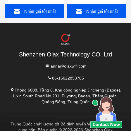
dành cho người bán lại
nước IP66
Nhận giá tốt nhất
Nhận giá tốt nhất
OLAX AX6 PRO
Shenzhen Olax Technology CO.,Ltd
anna@olaxwifi.com
86-15622853785
Phòng 6008, Tầng 6, Khu công nghiệp Jincheng (Baode),
Lixin South Road No.201, Fuyong, Baoan, Thâm Quyến.
Quảng Đông, Trung Quốc
Trung Quốc chất lượng tốt Bộ định tuyến Wi-Fi di động Nhà
cung cấp. Bản quyền © 2022-2026 Shenzhen Olax