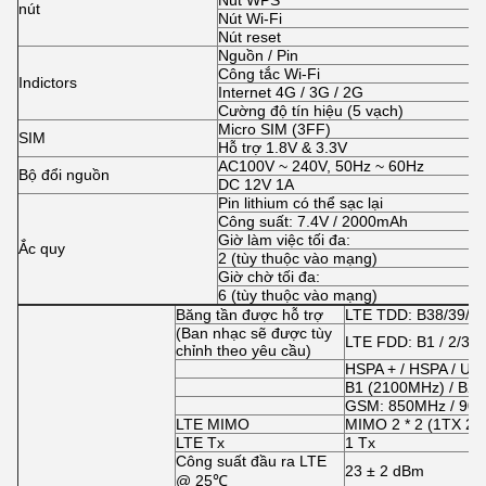
Nút WPS
nút
Nút Wi-Fi
Nút reset
Nguồn / Pin
Công tắc Wi-Fi
Indictors
Internet 4G / 3G / 2G
Cường độ tín hiệu (5 vạch)
Micro SIM (3FF)
SIM
Hỗ trợ 1.8V & 3.3V
AC100V ~ 240V, 50Hz ~ 60Hz
Bộ đổi nguồn
DC 12V 1A
Pin lithium có thể sạc lại
Công suất: 7.4V / 2000mAh
Giờ làm việc tối đa:
Ắc quy
2 (tùy thuộc vào mạng)
Giờ chờ tối đa:
6 (tùy thuộc vào mạng)
Băng tần được hỗ trợ
LTE TDD: B38/39/40
(Ban nhạc sẽ được tùy
LTE FDD: B1 / 2/3/4/
chỉnh theo yêu cầu)
HSPA + / HSPA / UM
B1 (2100MHz) / B2 
GSM: 850MHz / 900
LTE MIMO
MIMO 2 * 2 (1TX 2R
LTE Tx
1 Tx
Công suất đầu ra LTE
23 ± 2 dBm
@ 25
℃