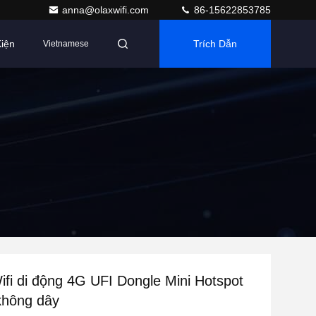
anna@olaxwifi.com
86-15622853785
iện
Trích Dẫn
Vietnamese
i di động 4G UFI Dongle Mini Hotspot
không dây