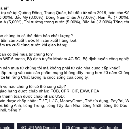
là ai?
ó trụ sở tại Quảng Đông, Trung Quốc, bắt đầu từ năm 2019, bán cho 
0,00%), Bắc Mỹ (8,00%), Đông Nam Châu Á (7,00%), Nam Âu (7,00%),
m Á (5,00%), Thị trường trong nước (5,00%), Bắc Âu ( 3,00%).Tổng c
ào chúng ta có thể đảm bảo chất lượng?
tiền sản xuất trước khi sản xuất hàng loạt;
ểm tra cuối cùng trước khi giao hàng;
bạn có thể mua từ chúng tôi?
ến WiFi6 mesh, Bộ định tuyến Modem 4G 5G, Bộ định tuyến công nghiệ
ạn nên mua từ chúng tôi mà không phải từ các nhà cung cấp khác?
ã tập trung vào các sản phẩm mạng không dây trong hơn 20 năm.Chúng
i tin rằng Chất lượng là cuộc sống của công ty.
h vụ nào chúng tôi có thể cung cấp?
giao hàng được chấp nhận: FOB, CFR, CIF, EXW, FCA ；
tệ thanh toán được chấp nhận: USD;
oán được chấp nhận: T / T, L / C, MoneyGram, Thẻ tín dụng, PayPal, W
: tiếng Anh, tiếng Trung, tiếng Tây Ban Nha, tiếng Nhật, tiếng Bồ Đào 
ndi, tiếng Ý
Dongle
4G UFI Wifi Dongle
Di động mở khóa wifi dongle