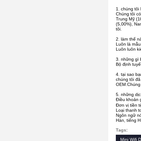
1. chúng tôi 
Chúng tôi c
Trung Mỹ (1
(5,00%), Na
tôi.
2. làm thế n
Luôn là mẫu 
Luôn luôn ki
3. những gì 
Bộ định tuy
4. tại sao b
chúng tôi đ
OEM.Chúng tô
5. những dịc
Điều khoản 
Đơn vị tiền 
Loại thanh t
Ngôn ngữ nói
Hàn, tiếng Hi
Tags:
Mini Wifi 