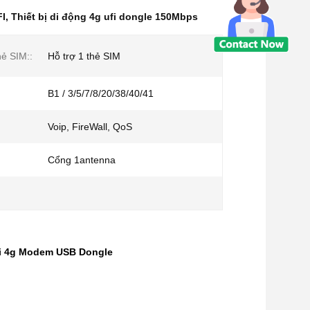
FI
,
Thiết bị di động 4g ufi dongle 150Mbps
ẻ SIM::
Hỗ trợ 1 thẻ SIM
B1 / 3/5/7/8/20/38/40/41
Voip, FireWall, QoS
Cổng 1antenna
fi 4g Modem USB Dongle