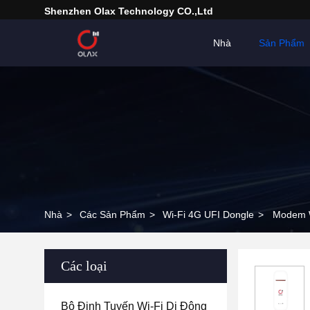
Shenzhen Olax Technology CO.,Ltd
Nhà
Sản Phẩm
Nhà
>
Các Sản Phẩm
>
Wi-Fi 4G UFI Dongle
>
Modem W
Các loại
Bộ Định Tuyến Wi-Fi Di Động