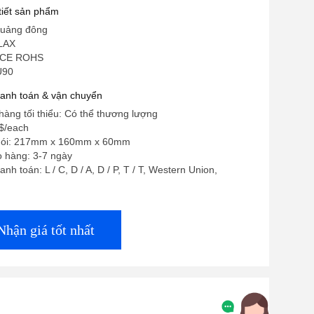
 tiết sản phẩm
Quảng đông
LAX
 CE ROHS
U90
hanh toán & vận chuyển
hàng tối thiểu: Có thể thương lượng
8$/each
g gói: 217mm x 160mm x 60mm
o hàng: 3-7 ngày
nh toán: L / C, D / A, D / P, T / T, Western Union,
Nhận giá tốt nhất