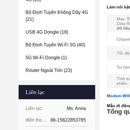
Làm nổi bậ
Bộ Định Tuyến Không Dây 4G
Max.
T
(21)
Data R
dữ li
USB 4G Dongle
(18)
Chipset
Bộ Định Tuyến Wi-Fi 5G
(40)
Tốc độ
5G Wi-Fi Dongle
(1)
Sự bảo
Router Ngoài Trời
(23)
Tình t
phẩm:
Liên lạc
Modem Wifi
Mẫu di độn
Liên lạc:
Ms. Anna
Tổng q
điện thoại:
86-15622853785