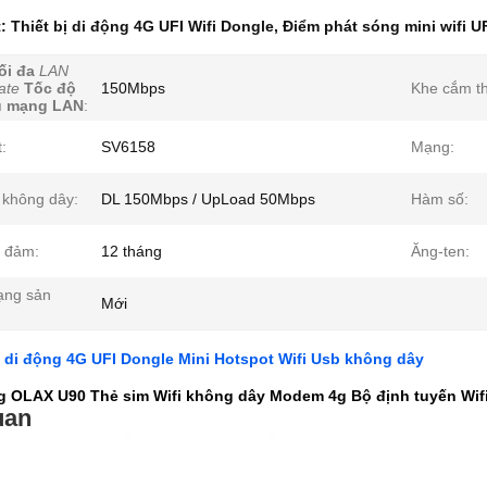
t:
Thiết bị di động 4G UFI Wifi Dongle
,
Điểm phát sóng mini wifi U
ối đa
LAN
ate
Tốc độ
150Mbps
Khe cắm th
ệu mạng LAN
:
:
SV6158
Mạng:
 không dây:
DL 150Mbps / UpLoad 50Mbps
Hàm số:
 đảm:
12 tháng
Ăng-ten:
rạng sản
Mới
 di động 4G UFI Dongle Mini Hotspot Wifi Usb không dây
g OLAX U90 Thẻ sim Wifi không dây Modem 4g Bộ định tuyến Wi
uan