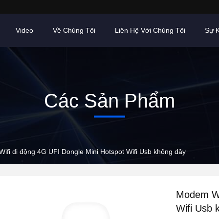
Video
Về Chúng Tôi
Liên Hệ Với Chúng Tôi
Sự K
Các Sản Phẩm
ifi di động 4G UFI Dongle Mini Hotspot Wifi Usb không dây
Modem Wif
Wifi Usb 